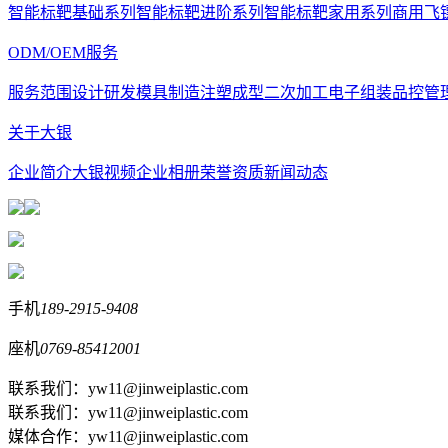
智能标靶基础系列
智能标靶进阶系列
智能标靶家用系列
商用飞
ODM/OEM服务
服务范围
设计研发
模具制造
注塑成型
二次加工
电子组装
品控管
关于大银
企业简介
大银视频
企业相册
荣誉资质
新闻动态
手机
189-2915-9408
座机
0769-85412001
联系我们：yw11@jinweiplastic.com
联系我们：yw11@jinweiplastic.com
媒体合作：yw11@jinweiplastic.com