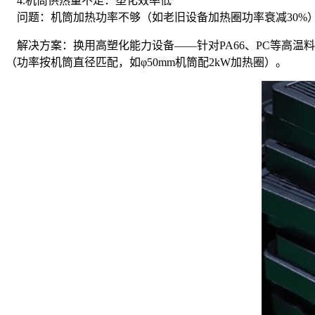
4.机筒供热量不足：塑化效率低
问题：机筒加热功率不够（如老旧设备加热圈功率衰减30%），
解决方案：换用高塑化能力设备——针对PA66、PC等高温料，
（功率按机筒直径匹配，如φ50mm机筒配2kW加热圈）。