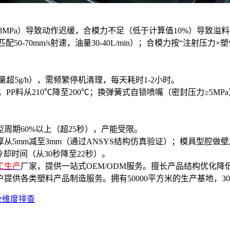
18MPa）导致动作迟缓，合模力不足（低于计算值10%）导致溢
-70mm/s射速，油量30-40L/min）；合模力按“注射压力×塑件
5g/h），需频繁停机清理，每天耗时1-2小时。
，PP料从210℃降至200℃；换弹簧式自锁喷嘴（密封压力≥5
周期60%以上（超25秒），产能受限。
mm减至3mm（通过ANSYS结构仿真验证）；模具型腔做壁
却时间（从30秒降至22秒）。
工生产
厂家，提供一站式OEM/ODM服务。擅长产品结构优化
供各类塑料产品制造服务。拥有50000平方米的生产基地，30
全维度排查