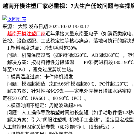
越南开模注塑厂家必重视：7大生产低效问题与实操
来源： 大银
发布日期 2025-10-02 19:00:17
越南开模注塑厂家
近年承接大量东南亚电子（如消费类家电、
管控、设备适配、工艺稳定性等核心痛点，落地可执行的解决
1.塑料温度过高：冷却耗时超30%
问题：机筒温度过高（如PP料超220℃、ABS超260℃），
解决方案：按材料特性分段降温——PP料筒进料段180-190℃、均化段2
降至3MPa），避免过度剪切生热。
2.模具温度过高：卡件停机频发
问题：模温超阈值（如PA66件模温超80℃、PC件超120℃
解决方案：针对性强化冷却——家电外壳模具增加水路密度（间
定在50-60℃（PA66）、80-90℃（PC）。
3.模塑时间不稳定：周期波动超20%
问题：人工操作导致模塑时间忽长忽短（如手动取件慢1-2秒/
解决方案：引入“伺服注塑机+机械手工业线”，设定固定成型
人工监控但固定关键参数（如冷却时间、顶出延迟）。