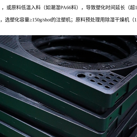
或原料低温入料（如潮湿PA66料），导致塑化时间延长（超1
选塑化容量≥150g/shot的注塑机；原料预处理用除湿干燥机