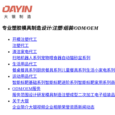
专业塑胶模具制造
设计/注塑/组装/ODM/OEM
开模注塑代工
注塑代工
清洁家电代工
扫地机器人系列
宠物喂食器
自动猫砂盆系列
生活用品代工
餐桌餐具系列
厨房餐具系列
儿童餐具系列
生活小家电系列
运动用品代工
智能标靶基础系列
智能标靶进阶系列
智能标靶家用系列
商
ODM/OEM服务
服务范围
设计研发
模具制造
注塑成型
二次加工
电子组装
品
关于大银
企业简介
大银视频
企业相册
荣誉资质
新闻动态