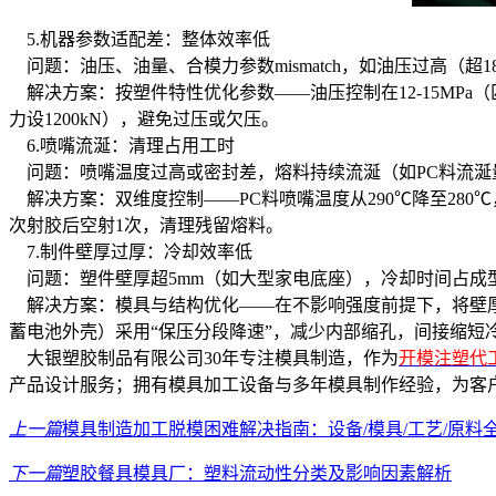
5.机器参数适配差：整体效率低
问题：油压、油量、合模力参数mismatch，如油压过高（超
解决方案：按塑件特性优化参数——油压控制在12-15MPa（匹配50
力设1200kN），避免过压或欠压。
6.喷嘴流涎：清理占用工时
问题：喷嘴温度过高或密封差，熔料持续流涎（如PC料流涎量超
解决方案：双维度控制——PC料喷嘴温度从290℃降至280℃
次射胶后空射1次，清理残留熔料。
7.制件壁厚过厚：冷却效率低
问题：塑件壁厚超5mm（如大型家电底座），冷却时间占成型
解决方案：模具与结构优化——在不影响强度前提下，将壁厚从5
蓄电池外壳）采用“保压分段降速”，减少内部缩孔，间接缩短冷
大银塑胶制品有限公司30年专注模具制造，作为
开模注塑代
产品设计服务；拥有模具加工设备与多年模具制作经验，为客户提
上一篇
模具制造加工脱模困难解决指南：设备/模具/工艺/原料
下一篇
塑胶餐具模具厂：塑料流动性分类及影响因素解析