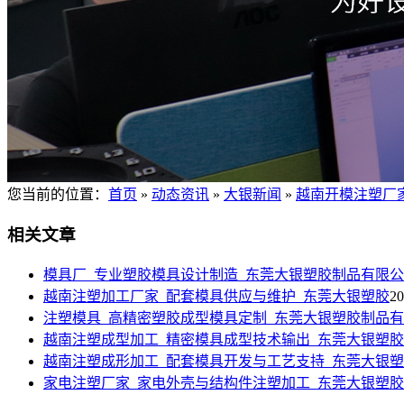
您当前的位置
：
首页
»
动态资讯
»
大银新闻
»
越南开模注塑厂
相关文章
模具厂_专业塑胶模具设计制造_东莞大银塑胶制品有限
越南注塑加工厂家_配套模具供应与维护_东莞大银塑胶
20
注塑模具_高精密塑胶成型模具定制_东莞大银塑胶制品
越南注塑成型加工_精密模具成型技术输出_东莞大银塑胶
越南注塑成形加工_配套模具开发与工艺支持_东莞大银
家电注塑厂家_家电外壳与结构件注塑加工_东莞大银塑