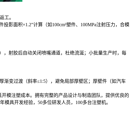
料返工。
投影面积×1.2”计算（如100cm²塑件、100MPa注射压力，合模
MPa），射胶后自动关闭喷嘴通道，杜绝流涎；小批量生产时，每
厚渐变过渡（斜率≤1:5），避免局部厚壁区；厚壁件（如汽车
降低开模注塑成本。拥有完整的产品设计与制造团队，提供优良的
年模具开发经验，50多位研发人员，100多台注塑机。