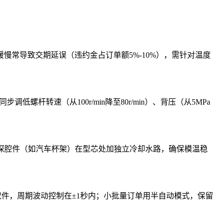
常导致交期延误（违约金占订单额5%-10%），需针对温度
步调低螺杆转速（从100r/min降至80r/min）、背压（从5MPa
；深腔件（如汽车杯架）在型芯处加独立冷却水路，确保模温稳
取件，周期波动控制在±1秒内；小批量订单用半自动模式，保留