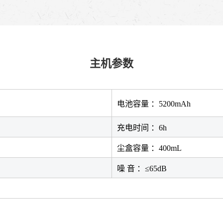
主机参数
电池容量 ：5200mAh
充电时间 ：6h
尘盒容量 ：400mL
噪 音 ：≤65dB