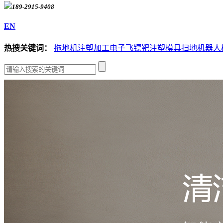
189-2915-9408
EN
热搜关键词：
拖地机注塑加工
电子飞镖靶注塑模具
扫地机器人