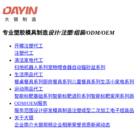
专业塑胶模具制造
设计/注塑/组装/ODM/OEM
开模注塑代工
注塑代工
清洁家电代工
扫地机器人系列
宠物喂食器
自动猫砂盆系列
生活用品代工
餐桌餐具系列
厨房餐具系列
儿童餐具系列
生活小家电系列
运动用品代工
智能标靶基础系列
智能标靶进阶系列
智能标靶家用系列
商
ODM/OEM服务
服务范围
设计研发
模具制造
注塑成型
二次加工
电子组装
品
关于大银
企业简介
大银视频
企业相册
荣誉资质
新闻动态