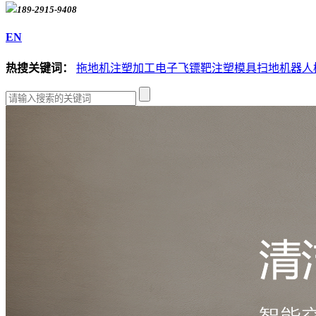
189-2915-9408
EN
热搜关键词：
拖地机注塑加工
电子飞镖靶注塑模具
扫地机器人