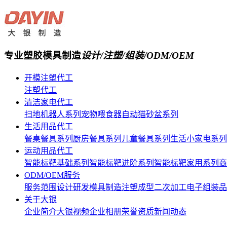
专业塑胶模具制造
设计/注塑/组装/ODM/OEM
开模注塑代工
注塑代工
清洁家电代工
扫地机器人系列
宠物喂食器
自动猫砂盆系列
生活用品代工
餐桌餐具系列
厨房餐具系列
儿童餐具系列
生活小家电系列
运动用品代工
智能标靶基础系列
智能标靶进阶系列
智能标靶家用系列
商
ODM/OEM服务
服务范围
设计研发
模具制造
注塑成型
二次加工
电子组装
品
关于大银
企业简介
大银视频
企业相册
荣誉资质
新闻动态