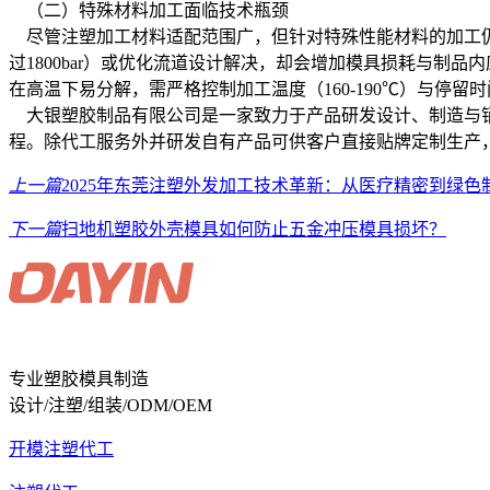
（二）特殊材料加工面临技术瓶颈
尽管注塑加工材料适配范围广，但针对特殊性能材料的加工仍
过1800bar）或优化流道设计解决，却会增加模具损耗与制
在高温下易分解，需严格控制加工温度（160-190℃）与
大银塑胶制品有限公司是一家致力于产品研发设计、制造与销
程。除代工服务外并研发自有产品可供客户直接贴牌定制生产，拥
上一篇
2025年东莞注塑外发加工技术革新：从医疗精密到绿色
下一篇
扫地机塑胶外壳模具如何防止五金冲压模具损坏？
专业塑胶模具制造
设计/注塑/组装/ODM/OEM
开模注塑代工