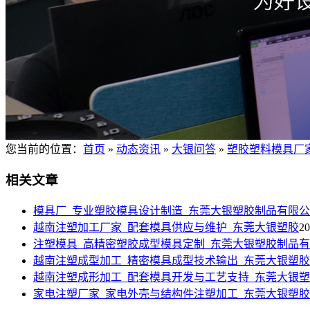
您当前的位置
：
首页
»
动态资讯
»
大银问答
»
塑胶塑料模具厂
相关文章
模具厂_专业塑胶模具设计制造_东莞大银塑胶制品有限
越南注塑加工厂家_配套模具供应与维护_东莞大银塑胶
20
注塑模具_高精密塑胶成型模具定制_东莞大银塑胶制品
越南注塑成型加工_精密模具成型技术输出_东莞大银塑胶
越南注塑成形加工_配套模具开发与工艺支持_东莞大银
家电注塑厂家_家电外壳与结构件注塑加工_东莞大银塑