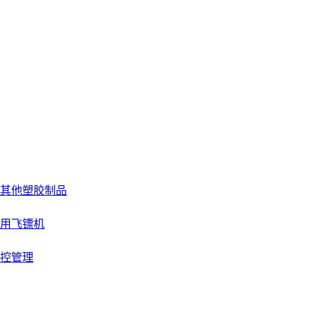
其他塑胶制品
用飞镖机
控管理