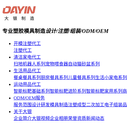
专业塑胶模具制造
设计/注塑/组装/ODM/OEM
开模注塑代工
注塑代工
清洁家电代工
扫地机器人系列
宠物喂食器
自动猫砂盆系列
生活用品代工
餐桌餐具系列
厨房餐具系列
儿童餐具系列
生活小家电系列
运动用品代工
智能标靶基础系列
智能标靶进阶系列
智能标靶家用系列
商
ODM/OEM服务
服务范围
设计研发
模具制造
注塑成型
二次加工
电子组装
品
关于大银
企业简介
大银视频
企业相册
荣誉资质
新闻动态