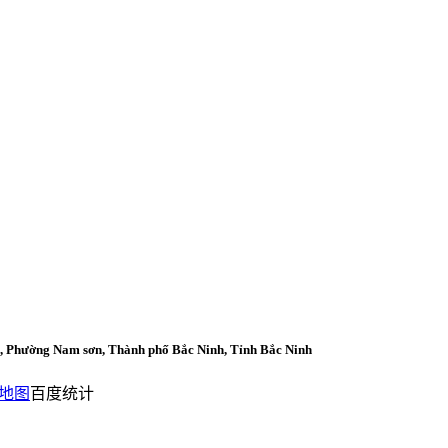
nh, Phường Nam sơn, Thành phố Bắc Ninh, Tỉnh Bắc Ninh
地图
百度统计