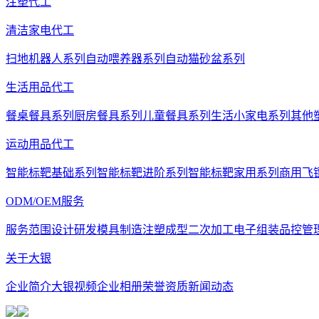
注塑代工
清洁家电代工
扫地机器人系列
自动喂养器系列
自动猫砂盆系列
生活用品代工
餐桌餐具系列
厨房餐具系列
儿童餐具系列
生活小家电系列
其他
运动用品代工
智能标靶基础系列
智能标靶进阶系列
智能标靶家用系列
商用飞
ODM/OEM服务
服务范围
设计研发
模具制造
注塑成型
二次加工
电子组装
品控管
关于大银
企业简介
大银视频
企业相册
荣誉资质
新闻动态